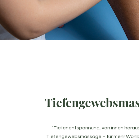
Tiefengewebsma
"Tiefenentspannung, von innen herau
Tiefengewebsmassage – für mehr Wohlb