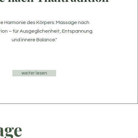
die Harmonie des Körpers: Massage nach
tion – für Ausgeglichenheit, Entspannung
und innere Balance."
weiter lesen
age