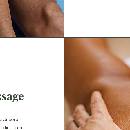
ssage
s: Unsere
efinden im